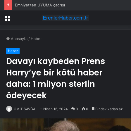
Emniyet’ten UYUMA çağrısı
Menü
Anasayfa
/
Haber
Haber
Davayı kaybeden Prens
Harry’ye bir kötü haber
daha: 1 milyon sterlin
ödeyecek
ÜMİT SAVĞA
Nisan 16, 2024
0
0
Bir dakikadan az