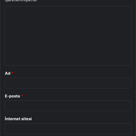
Y
o
r
u
m
*
Ad
*
E-posta
*
İnternet sitesi