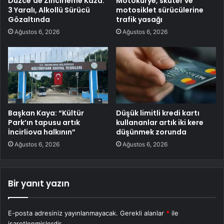
Düzce’de Zincirleme Kaza:
Motokurye, skuter ve
3 Yaralı, Alkollü Sürücü
motosiklet sürücülerine
Gözaltında
trafik yasağı
Ağustos 6, 2026
Ağustos 6, 2026
Başkan Kaya: “Kültür
Düşük limitli kredi kartı
Park’ın tapusu artık
kullananlar artık iki kere
İncirliova halkının”
düşünmek zorunda
Ağustos 6, 2026
Ağustos 6, 2026
Bir yanıt yazın
E-posta adresiniz yayınlanmayacak.
Gerekli alanlar
*
ile
işaretlenmişlerdir