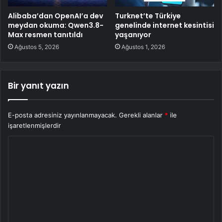
Alibaba’dan OpenAI’a dev
Turknet’te Türkiye
meydan okuma: Qwen3.8-
genelinde internet kesintisi
Max resmen tanıtıldı
yaşanıyor
Ağustos 5, 2026
Ağustos 1, 2026
Bir yanıt yazın
E-posta adresiniz yayınlanmayacak.
Gerekli alanlar
*
ile
işaretlenmişlerdir
Y
o
r
u
m
*