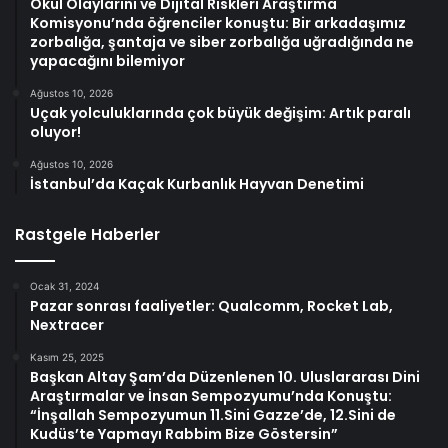
Okul Olaylarını ve Dijital Riskleri Araştırma
Komisyonu’nda öğrenciler konuştu: Bir arkadaşımız
zorbalığa, şantaja ve siber zorbalığa uğradığında ne
yapacağını bilemiyor
Ağustos 10, 2026
Uçak yolculuklarında çok büyük değişim: Artık paralı
oluyor!
Ağustos 10, 2026
İstanbul’da Kaçak Kurbanlık Hayvan Denetimi
Rastgele Haberler
Ocak 31, 2024
Pazar sonrası faaliyetler: Qualcomm, Rocket Lab,
Nextracer
Kasım 25, 2025
Başkan Altay Şam’da Düzenlenen 10. Uluslararası Dini
Araştırmalar ve İnsan Sempozyumu’nda Konuştu:
“İnşallah Sempozyumun 11.Sini Gazze’de, 12.Sini de
Kudüs’te Yapmayı Rabbim Bize Göstersin”