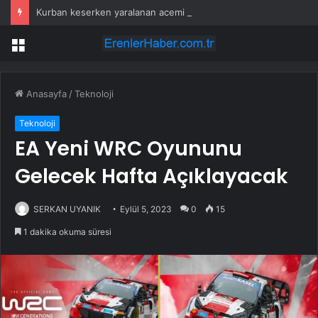
Kurban keserken yaralanan acemi kasaplar hastanelik oldu
Menü
Anasayfa
/
Teknoloji
Teknoloji
EA Yeni WRC Oyununu
Gelecek Hafta Açıklayacak
SERKAN UYANIK
Eylül 5, 2023
0
15
1 dakika okuma süresi