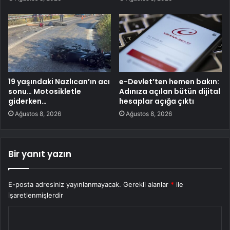
19 yaşındaki Nazlıcan’ın acı
e-Devlet’ten hemen bakın:
sonu… Motosikletle
Adınıza açılan bütün dijital
giderken…
hesaplar açığa çıktı
Ağustos 8, 2026
Ağustos 8, 2026
Bir yanıt yazın
E-posta adresiniz yayınlanmayacak.
Gerekli alanlar
*
ile
işaretlenmişlerdir
Y
o