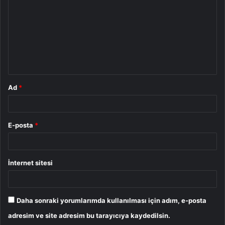
r
u
m
*
Ad
*
E-posta
*
İnternet sitesi
Daha sonraki yorumlarımda kullanılması için adım, e-posta
adresim ve site adresim bu tarayıcıya kaydedilsin.