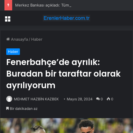
Merkez Bankası açıkladı: Tüm banknotlar değişiyor
Menü
Anasayfa
/
Haber
Haber
Fenerbahçe’de ayrılık:
Buradan bir taraftar olarak
ayrılıyorum
MEHMET HAZBİN KAZBEK
Mayıs 28, 2024
0
0
Bir dakikadan az