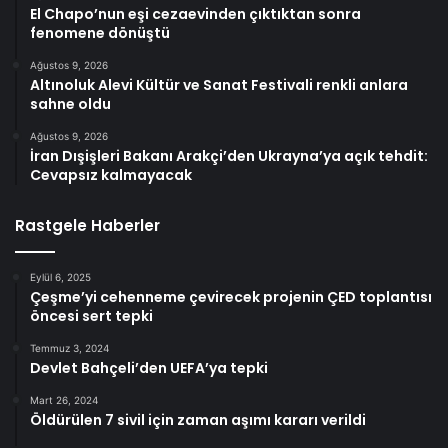
El Chapo’nun eşi cezaevinden çıktıktan sonra
fenomene dönüştü
Ağustos 9, 2026
Altınoluk Alevi Kültür ve Sanat Festivali renkli anlara
sahne oldu
Ağustos 9, 2026
İran Dışişleri Bakanı Arakçi’den Ukrayna’ya açık tehdit:
Cevapsız kalmayacak
Rastgele Haberler
Eylül 6, 2025
Çeşme’yi cehenneme çevirecek projenin ÇED toplantısı
öncesi sert tepki
Temmuz 3, 2024
Devlet Bahçeli’den UEFA’ya tepki
Mart 26, 2024
Öldürülen 7 sivil için zaman aşımı kararı verildi