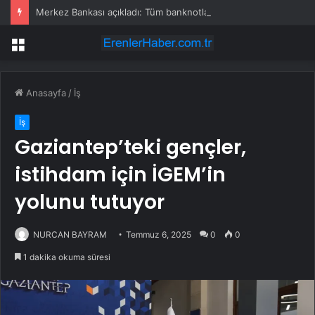
Merkez Bankası açıkladı: Tüm banknotlar değişiyor
Menü
Anasayfa
/
İş
İş
Gaziantep’teki gençler,
istihdam için İGEM’in
yolunu tutuyor
NURCAN BAYRAM
Temmuz 6, 2025
0
0
1 dakika okuma süresi