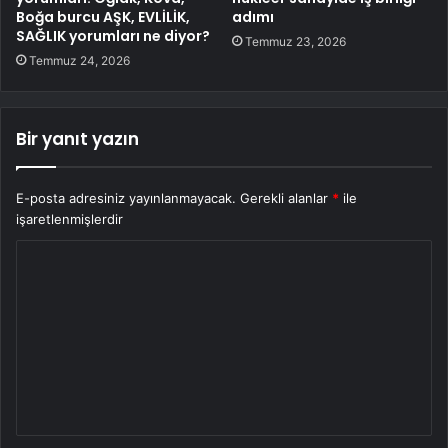
Boğa burcu AŞK, EVLİLİK,
adımı
SAĞLIK yorumları ne diyor?
Temmuz 23, 2026
Temmuz 24, 2026
Bir yanıt yazın
E-posta adresiniz yayınlanmayacak.
Gerekli alanlar
*
ile
işaretlenmişlerdir
Y
o
r
u
m
*