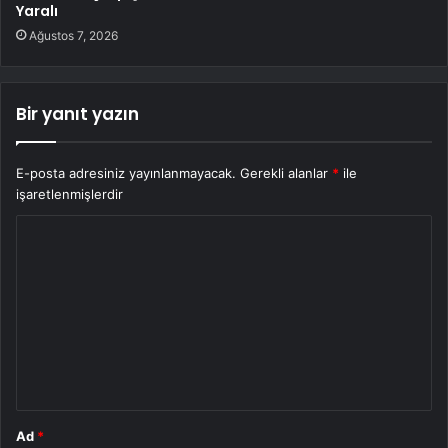
Yaralı
Ağustos 7, 2026
Bir yanıt yazın
E-posta adresiniz yayınlanmayacak.
Gerekli alanlar
*
ile
işaretlenmişlerdir
Y
o
r
u
m
*
Ad
*