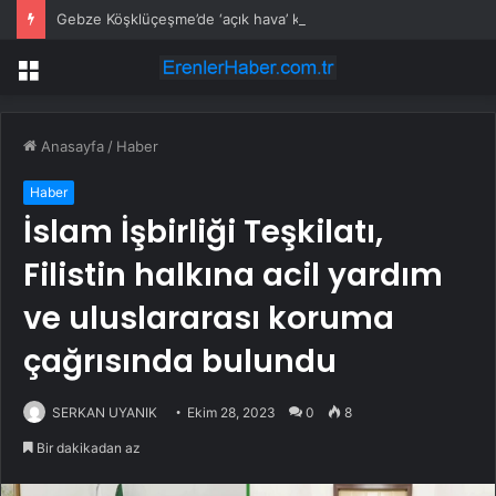
Gebze Köşklüçeşme’de ‘açık hava’ keyif
Menü
Anasayfa
/
Haber
Haber
İslam İşbirliği Teşkilatı,
Filistin halkına acil yardım
ve uluslararası koruma
çağrısında bulundu
SERKAN UYANIK
Ekim 28, 2023
0
8
Bir dakikadan az