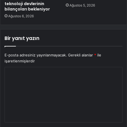
teknoloji devlerinin
Ağustos 5, 2026
bilançoları bekleniyor
Ağustos 6, 2026
Bir yanıt yazın
E-posta adresiniz yayınlanmayacak.
Gerekli alanlar
*
ile
işaretlenmişlerdir
Y
o
r
u
m
*