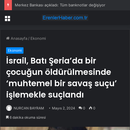
Merkez Bankası açıkladı: Tüm banknotlar değişiyor
Menü
Anasayfa
/
Ekonomi
Ekonomi
İsrail, Batı Şeria’da bir
çocuğun öldürülmesinde
‘muhtemel bir savaş suçu’
işlemekle suçlandı
NURCAN BAYRAM
Mayıs 2, 2024
0
0
6 dakika okuma süresi