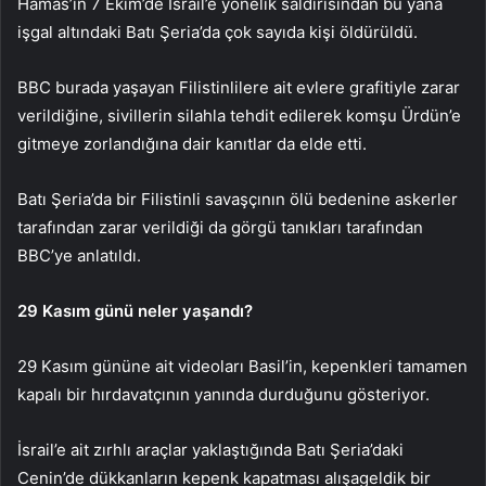
Hamas’ın 7 Ekim’de İsrail’e yönelik saldırısından bu yana
işgal altındaki Batı Şeria’da çok sayıda kişi öldürüldü.
BBC burada yaşayan Filistinlilere ait evlere grafitiyle zarar
verildiğine, sivillerin silahla tehdit edilerek komşu Ürdün’e
gitmeye zorlandığına dair kanıtlar da elde etti.
Batı Şeria’da bir Filistinli savaşçının ölü bedenine askerler
tarafından zarar verildiği da görgü tanıkları tarafından
BBC’ye anlatıldı.
29 Kasım günü neler yaşandı?
29 Kasım gününe ait videoları Basil’in, kepenkleri tamamen
kapalı bir hırdavatçının yanında durduğunu gösteriyor.
İsrail’e ait zırhlı araçlar yaklaştığında Batı Şeria’daki
Cenin’de dükkanların kepenk kapatması alışageldik bir