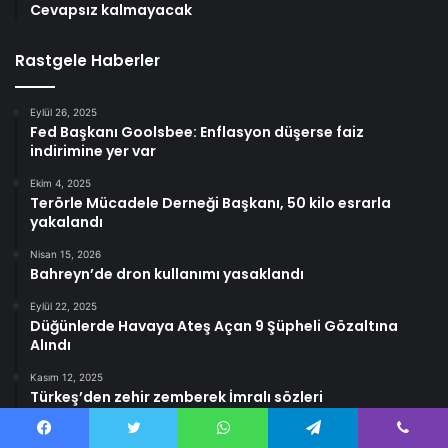
Cevapsız kalmayacak
Rastgele Haberler
Eylül 26, 2025
Fed Başkanı Goolsbee: Enflasyon düşerse faiz
indirimine yer var
Ekim 4, 2025
Terörle Mücadele Derneği Başkanı, 50 kilo esrarla
yakalandı
Nisan 15, 2026
Bahreyn’de dron kullanımı yasaklandı
Eylül 22, 2025
Düğünlerde Havaya Ateş Açan 9 Şüpheli Gözaltına
Alındı
Kasım 12, 2025
Türkeş’den zehir zemberek İmralı sözleri
Facebook
Twitter
WhatsApp
Telegram
Viber