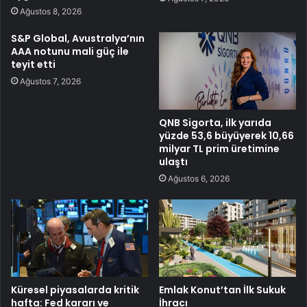
Ağustos 8, 2026
S&P Global, Avustralya’nın
AAA notunu mali güç ile
teyit etti
Ağustos 7, 2026
QNB Sigorta, ilk yarıda
yüzde 53,6 büyüyerek 10,66
milyar TL prim üretimine
ulaştı
Ağustos 6, 2026
Küresel piyasalarda kritik
Emlak Konut’tan İlk Sukuk
hafta: Fed kararı ve
İhracı