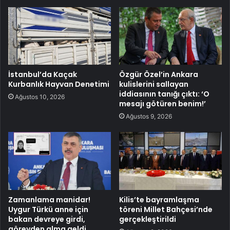
İstanbul’da Kaçak
Özgür Özel’in Ankara
Kurbanlık Hayvan Denetimi
kulislerini sallayan
iddiasının tanığı çıktı: ‘O
Ağustos 10, 2026
mesajı götüren benim!’
Ağustos 9, 2026
Zamanlama manidar!
Kilis’te bayramlaşma
Uygur Türkü anne için
töreni Millet Bahçesi’nde
bakan devreye girdi,
gerçekleştirildi
görevden alma geldi