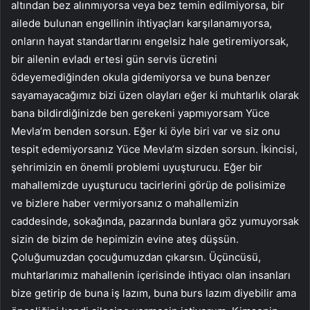
altından bez alınmıyorsa veya bez temin edilmiyorsa, bir
ailede bulunan engellinin ihtiyaçları karşılanamıyorsa,
onların hayat standartlarını engelsiz hale getiremiyorsak,
bir ailenin evladı ertesi gün servis ücretini
ödeyemediğinden okula gidemiyorsa ve buna benzer
sayamayacağımız bizi üzen olayları eğer ki muhtarlık olarak
bana bildirdiğinizde ben gerekeni yapmıyorsam Yüce
Mevla’m benden sorsun. Eğer ki öyle biri var ve siz onu
tespit edemiyorsanız Yüce Mevla’m sizden sorsun. İkincisi,
şehrimizin en önemli problemi uyuşturucu. Eğer bir
mahallemizde uyuşturucu tacirlerini görüp de polisimize
ve bizlere haber vermiyorsanız o mahallemizin
caddesinde, sokağında, pazarında bunlara göz yumuyorsak
sizin de bizim de hepimizin evine ateş düşsün.
Çoluğumuzdan çocuğumuzdan çıkarsın. Üçüncüsü,
muhtarlarımız mahallenin içerisinde ihtiyacı olan insanları
bize getirip de buna iş lazım, buna burs lazım diyebilir ama