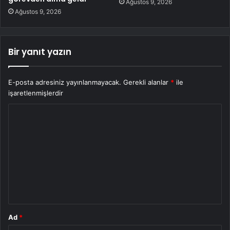
Ağustos 9, 2026
Ağustos 9, 2026
Bir yanıt yazın
E-posta adresiniz yayınlanmayacak.
Gerekli alanlar
*
ile
işaretlenmişlerdir
Y
o
r
u
m
*
Ad
*