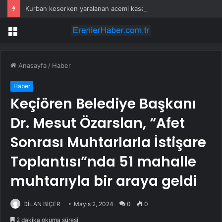
Kurban keserken yaralanan acemi kasaplar hastanelik oldu
Menü
Anasayfa
/
Haber
Haber
Keçiören Belediye Başkanı
Dr. Mesut Özarslan, “Afet
Sonrası Muhtarlarla İstişare
Toplantısı”nda 51 mahalle
muhtarıyla bir araya geldi
DİLAN BİÇER
Mayıs 2, 2024
0
0
2 dakika okuma süresi