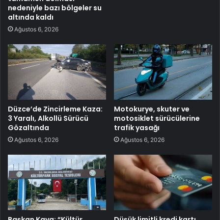
nedeniyle bazı bölgeler su
altında kaldı
Ağustos 6, 2026
Düzce’de Zincirleme Kaza:
Motokurye, skuter ve
3 Yaralı, Alkollü Sürücü
motosiklet sürücülerine
Gözaltında
trafik yasağı
Ağustos 6, 2026
Ağustos 6, 2026
Başkan Kaya: “Kültür
Düşük limitli kredi kartı