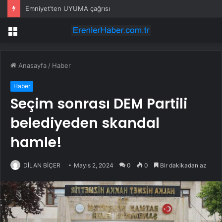
Emniyet’ten UYUMA çağrısı
Menü
Anasayfa
/
Haber
Haber
Seçim sonrası DEM Partili
belediyeden skandal
hamle!
DİLAN BİÇER
Mayıs 2, 2024
0
0
Bir dakikadan az