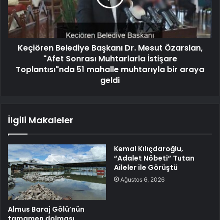
Keçiören Belediye Başkanı Dr. Mesut Özarslan,
"Afet Sonrası Muhtarlarla İstişare
Toplantısı"nda 51 mahalle muhtarıyla bir araya
geldi
İlgili Makaleler
Kemal Kılıçdaroğlu,
“Adalet Nöbeti” Tutan
Aileler ile Görüştü
Ağustos 6, 2026
Almus Baraj Gölü’nün
tamamen dolması