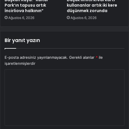
Park’ın tapusu artık
kullananlar artık iki kere
İncirliova halkının”
düşünmek zorunda
Ağustos 6, 2026
Ağustos 6, 2026
Bir yanıt yazın
E-posta adresiniz yayınlanmayacak.
Gerekli alanlar
*
ile
işaretlenmişlerdir
Y
o
r
u
m
*