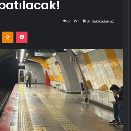
patılacak!
0
1
Bir dakikadan az
VKontakte
Odnoklassniki
Pocket