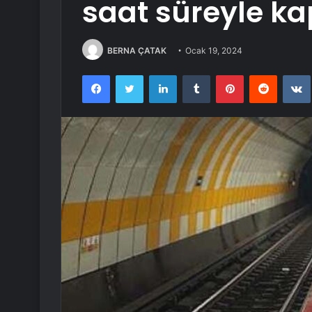
saat süreyle ka
BERNA ÇATAK
Ocak 19, 2024
Facebook
Twitter
LinkedIn
Tumblr
Pinterest
Reddit