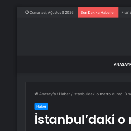
Frans
Cumartesi, Ağustos 8 2026
Son Dakika Haberleri
ANASAY
Anasayfa
/
Haber
/
İstanbul’daki o metro durağı 3 s
Haber
İstanbul’daki o