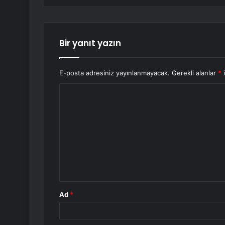
Bir yanıt yazın
E-posta adresiniz yayınlanmayacak.
Gerekli alanlar
*
i
Y
o
r
u
m
*
Ad
*