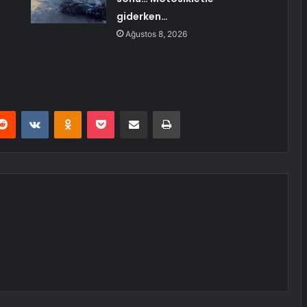
giderken…
Ağustos 8, 2026
erest
Reddit
VKontakte
Odnoklassniki
Pocket
E-Posta ile paylaş
Yazdır