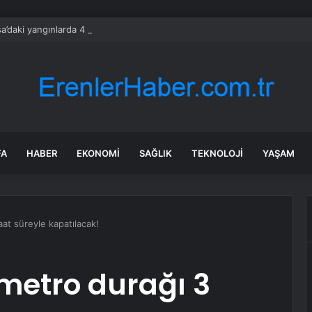
a’daki yangınlarda 4 itfaiye eri hayatını kaybetti
FA
HABER
EKONOMI
SAĞLIK
TEKNOLOJI
YAŞAM
aat süreyle kapatılacak!
 metro durağı 3