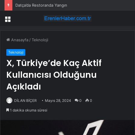
Datça’da Restoranda Yangın
Menü
Anasayfa
/
Teknoloji
Teknoloji
X, Türkiye’de Kaç Aktif
Kullanıcısı Olduğunu
Açıkladı
DİLAN BİÇER
Mayıs 28, 2024
0
0
1 dakika okuma süresi