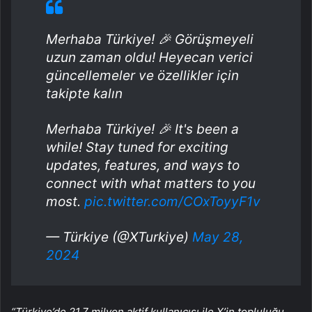
Merhaba Türkiye! 🎉 Görüşmeyeli
uzun zaman oldu! Heyecan verici
güncellemeler ve özellikler için
takipte kalın
Merhaba Türkiye! 🎉 It's been a
while! Stay tuned for exciting
updates, features, and ways to
connect with what matters to you
most.
pic.twitter.com/COxToyyF1v
— Türkiye (@XTurkiye)
May 28,
2024
“Türkiye’de 21,7 milyon aktif kullanıcısı ile X’in topluluğu