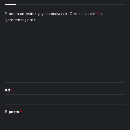
E-posta adresiniz yayınlanmayacak.
Gerekli alanlar
*
ile
işaretlenmişlerdir
Y
o
r
u
m
*
Ad
*
E-posta
*