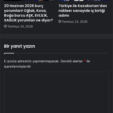
20 Haziran 2026 burç
Türkiye ile Kazakistan’dan
yorumları! Oğlak, Kova,
nükleer sanayide iş birliği
Boğa burcu AŞK, EVLİLİK,
adımı
SAĞLIK yorumları ne diyor?
Temmuz 23, 2026
Temmuz 24, 2026
Bir yanıt yazın
E-posta adresiniz yayınlanmayacak.
Gerekli alanlar
*
ile
işaretlenmişlerdir
Y
o
r
u
m