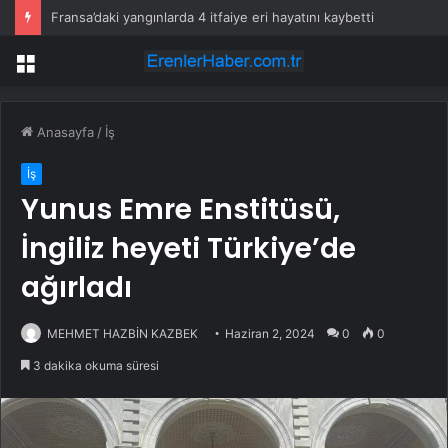
Fransa’daki yangınlarda 4 itfaiye eri hayatını kaybetti
Menü
Anasayfa
/
İş
İş
Yunus Emre Enstitüsü,
İngiliz heyeti Türkiye’de
ağırladı
MEHMET HAZBİN KAZBEK
Haziran 2, 2024
0
0
3 dakika okuma süresi