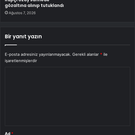
gözaltına alınıp tutuklandı
Ağustos 7, 2026
Bir yanıt yazın
E-posta adresiniz yayınlanmayacak.
Gerekli alanlar
*
ile
işaretlenmişlerdir
Y
o
r
u
m
*
Ad
*