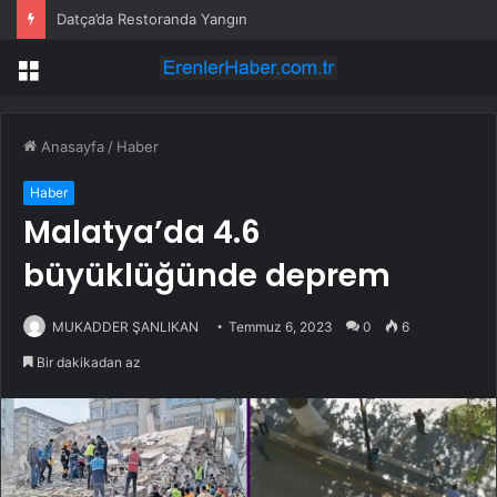
Datça’da Restoranda Yangın
Menü
Anasayfa
/
Haber
Haber
Malatya’da 4.6
büyüklüğünde deprem
MUKADDER ŞANLIKAN
Temmuz 6, 2023
0
6
Bir dakikadan az